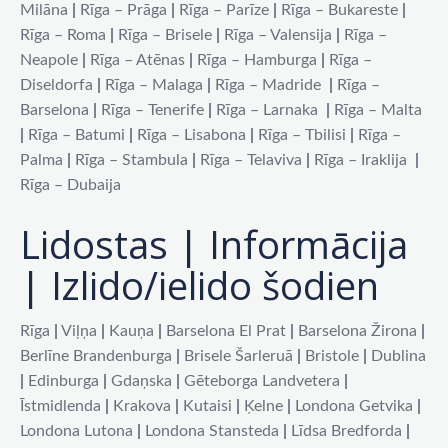
Milāna
|
Rīga – Prāga
|
Rīga – Parīze
|
Rīga – Bukareste
|
Rīga – Roma
|
Rīga – Brisele
|
Rīga – Valensija
|
Rīga –
Neapole
|
Rīga – Atēnas
|
Rīga – Hamburga
|
Rīga –
Diseldorfa
|
Rīga – Malaga
|
Rīga – Madride
|
Rīga –
Barselona
|
Rīga – Tenerife
|
Rīga – Larnaka
|
Rīga – Malta
|
Rīga – Batumi
|
Rīga – Lisabona
|
Rīga – Tbilisi
|
Rīga –
Palma
|
Rīga – Stambula
|
Rīga – Telaviva
|
Rīga – Iraklija
|
Rīga – Dubaija
Lidostas | Informācija
| Izlido/ielido šodien
Rīga
|
Viļņa
|
Kauņa
|
Barselona El Prat
|
Barselona Žirona
|
Berlīne Brandenburga
|
Brisele Šarleruā
|
Bristole
|
Dublina
|
Edinburga
|
Gdaņska
|
Gēteborga Landvetera
|
Īstmidlenda
|
Krakova
|
Kutaisi
|
Ķelne
|
Londona Getvika
|
Londona Lutona
|
Londona Stansteda
|
Līdsa Bredforda
|