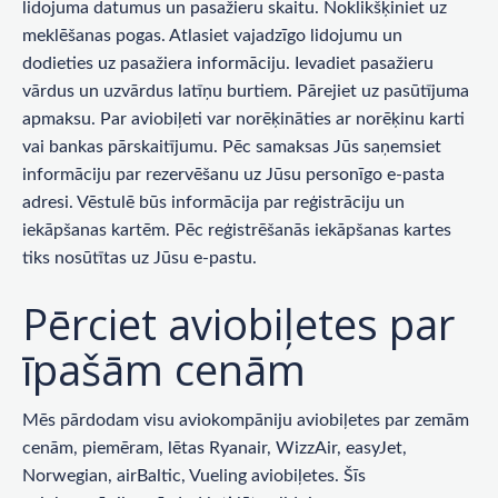
lidojuma datumus un pasažieru skaitu. Noklikšķiniet uz
meklēšanas pogas. Atlasiet vajadzīgo lidojumu un
dodieties uz pasažiera informāciju. Ievadiet pasažieru
vārdus un uzvārdus latīņu burtiem. Pārejiet uz pasūtījuma
apmaksu. Par aviobiļeti var norēķināties ar norēķinu karti
vai bankas pārskaitījumu. Pēc samaksas Jūs saņemsiet
informāciju par rezervēšanu uz Jūsu personīgo e-pasta
adresi. Vēstulē būs informācija par reģistrāciju un
iekāpšanas kartēm. Pēc reģistrēšanās iekāpšanas kartes
tiks nosūtītas uz Jūsu e-pastu.
Pērciet aviobiļetes par
īpašām cenām
Mēs pārdodam visu aviokompāniju aviobiļetes par zemām
cenām, piemēram, lētas Ryanair, WizzAir, easyJet,
Norwegian, airBaltic, Vueling aviobiļetes. Šīs