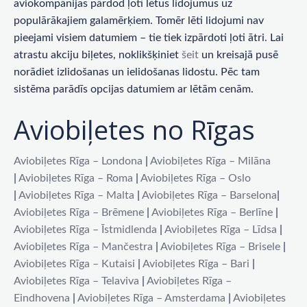
aviokompānijas pārdod ļoti lētus lidojumus uz
populārākajiem galamērķiem. Tomēr lēti lidojumi nav
pieejami visiem datumiem – tie tiek izpārdoti ļoti ātri. Lai
atrastu akciju biļetes, noklikšķiniet
šeit
un kreisajā pusē
norādiet izlidošanas un ielidošanas lidostu. Pēc tam
sistēma parādīs opcijas datumiem ar lētām cenām.
Aviobiļetes no Rīgas
Aviobiļetes Rīga – Londona
|
Aviobiļetes Rīga – Milāna
|
Aviobiļetes Rīga – Roma
|
Aviobiļetes Rīga – Oslo
|
Aviobiļetes Rīga – Malta
|
Aviobiļetes Rīga – Barselona
|
Aviobiļetes Rīga – Brēmene
|
Aviobiļetes Rīga – Berlīne
|
Aviobiļetes Rīga – Īstmidlenda
|
Aviobiļetes Rīga – Līdsa
|
Aviobiļetes Rīga – Mančestra
|
Aviobiļetes Rīga – Brisele
|
Aviobiļetes Rīga – Kutaisi
|
Aviobiļetes Rīga – Bari
|
Aviobiļetes Rīga – Telaviva
|
Aviobiļetes Rīga –
Eindhovena
|
Aviobiļetes Rīga – Amsterdama
|
Aviobiļetes