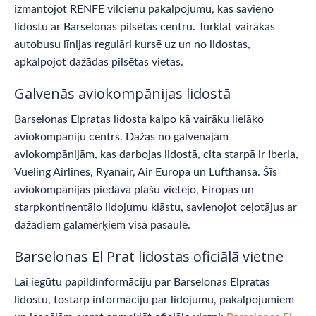
izmantojot RENFE vilcienu pakalpojumu, kas savieno
lidostu ar Barselonas pilsētas centru. Turklāt vairākas
autobusu līnijas regulāri kursē uz un no lidostas,
apkalpojot dažādas pilsētas vietas.
Galvenās aviokompānijas lidostā
Barselonas Elpratas lidosta kalpo kā vairāku lielāko
aviokompāniju centrs. Dažas no galvenajām
aviokompānijām, kas darbojas lidostā, cita starpā ir Iberia,
Vueling Airlines, Ryanair, Air Europa un Lufthansa. Šīs
aviokompānijas piedāvā plašu vietējo, Eiropas un
starpkontinentālo lidojumu klāstu, savienojot ceļotājus ar
dažādiem galamērķiem visā pasaulē.
Barselonas El Prat lidostas oficiālā vietne
Lai iegūtu papildinformāciju par Barselonas Elpratas
lidostu, tostarp informāciju par lidojumu, pakalpojumiem