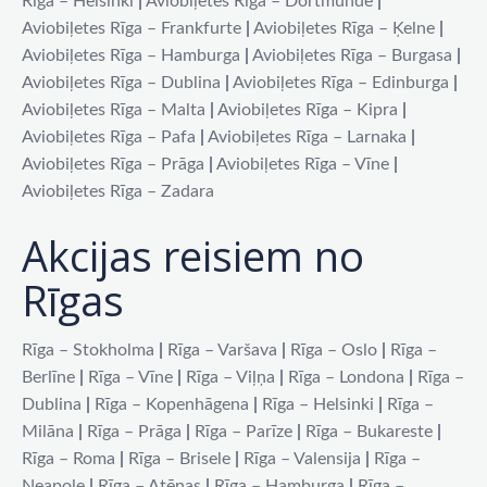
Rīga – Helsinki
|
Aviobiļetes Rīga – Dortmunde
|
Aviobiļetes Rīga – Frankfurte
|
Aviobiļetes Rīga – Ķelne
|
Aviobiļetes Rīga – Hamburga
|
Aviobiļetes Rīga – Burgasa
|
Aviobiļetes Rīga – Dublina
|
Aviobiļetes Rīga – Edinburga
|
Aviobiļetes Rīga – Malta
|
Aviobiļetes Rīga – Kipra
|
Aviobiļetes Rīga – Pafa
|
Aviobiļetes Rīga – Larnaka
|
Aviobiļetes Rīga – Prāga
|
Aviobiļetes Rīga – Vīne
|
Aviobiļetes Rīga – Zadara
Akcijas reisiem no
Rīgas
Rīga – Stokholma
|
Rīga – Varšava
|
Rīga – Oslo
|
Rīga –
Berlīne
|
Rīga – Vīne
|
Rīga – Viļņa
|
Rīga – Londona
|
Rīga –
Dublina
|
Rīga – Kopenhāgena
|
Rīga – Helsinki
|
Rīga –
Milāna
|
Rīga – Prāga
|
Rīga – Parīze
|
Rīga – Bukareste
|
Rīga – Roma
|
Rīga – Brisele
|
Rīga – Valensija
|
Rīga –
Neapole
|
Rīga – Atēnas
|
Rīga – Hamburga
|
Rīga –