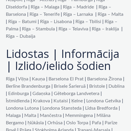
Diseldorfa
|
Rīga – Malaga
|
Rīga – Madride
|
Rīga –
Barselona
|
Rīga – Tenerife
|
Rīga – Larnaka
|
Rīga – Malta
|
Rīga – Batumi
|
Rīga – Lisabona
|
Rīga – Tbilisi
|
Rīga –
Palma
|
Rīga – Stambula
|
Rīga – Telaviva
|
Rīga – Iraklija
|
Rīga – Dubaija
Lidostas | Informācija
| Izlido/ielido šodien
Rīga
|
Viļņa
|
Kauņa
|
Barselona El Prat
|
Barselona Žirona
|
Berlīne Brandenburga
|
Brisele Šarleruā
|
Bristole
|
Dublina
|
Edinburga
|
Gdaņska
|
Gēteborga Landvetera
|
Īstmidlenda
|
Krakova
|
Kutaisi
|
Ķelne
|
Londona Getvika
|
Londona Lutona
|
Londona Stansteda
|
Līdsa Bredforda
|
Malaga
|
Malta
|
Mančestra
|
Memmingena
|
Milāna
Bergamo
|
Ņūkāsla
|
Orhūsa
|
Oslo Torpa
|
Pafa
|
Parīze
Bovē
|
Prāga
|
Stokholma Arlanda
|
Trapani-Marsala
|