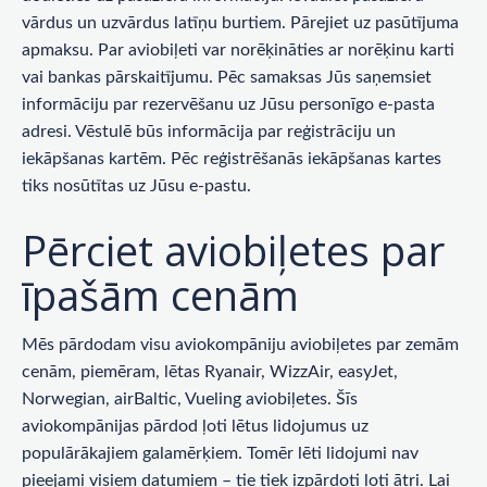
vārdus un uzvārdus latīņu burtiem. Pārejiet uz pasūtījuma
apmaksu. Par aviobiļeti var norēķināties ar norēķinu karti
vai bankas pārskaitījumu. Pēc samaksas Jūs saņemsiet
informāciju par rezervēšanu uz Jūsu personīgo e-pasta
adresi. Vēstulē būs informācija par reģistrāciju un
iekāpšanas kartēm. Pēc reģistrēšanās iekāpšanas kartes
tiks nosūtītas uz Jūsu e-pastu.
Pērciet aviobiļetes par
īpašām cenām
Mēs pārdodam visu aviokompāniju aviobiļetes par zemām
cenām, piemēram, lētas Ryanair, WizzAir, easyJet,
Norwegian, airBaltic, Vueling aviobiļetes. Šīs
aviokompānijas pārdod ļoti lētus lidojumus uz
populārākajiem galamērķiem. Tomēr lēti lidojumi nav
pieejami visiem datumiem – tie tiek izpārdoti ļoti ātri. Lai