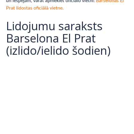
un iespējām, varat apmeklēt oficiālo vietni:
Barselonas El
Prat lidostas oficiālā vietne.
Lidojumu saraksts
Barselona El Prat
(izlido/ielido šodien)