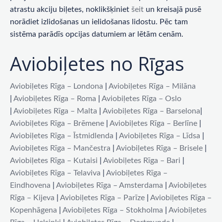
atrastu akciju biļetes, noklikšķiniet
šeit
un kreisajā pusē
norādiet izlidošanas un ielidošanas lidostu. Pēc tam
sistēma parādīs opcijas datumiem ar lētām cenām.
Aviobiļetes no Rīgas
Aviobiļetes Rīga – Londona
|
Aviobiļetes Rīga – Milāna
|
Aviobiļetes Rīga – Roma
|
Aviobiļetes Rīga – Oslo
|
Aviobiļetes Rīga – Malta
|
Aviobiļetes Rīga – Barselona
|
Aviobiļetes Rīga – Brēmene
|
Aviobiļetes Rīga – Berlīne
|
Aviobiļetes Rīga – Īstmidlenda
|
Aviobiļetes Rīga – Līdsa
|
Aviobiļetes Rīga – Mančestra
|
Aviobiļetes Rīga – Brisele
|
Aviobiļetes Rīga – Kutaisi
|
Aviobiļetes Rīga – Bari
|
Aviobiļetes Rīga – Telaviva
|
Aviobiļetes Rīga –
Eindhovena
|
Aviobiļetes Rīga – Amsterdama
|
Aviobiļetes
Rīga – Kijeva
|
Aviobiļetes Rīga – Parīze
|
Aviobiļetes Rīga –
Kopenhāgena
|
Aviobiļetes Rīga – Stokholma
|
Aviobiļetes