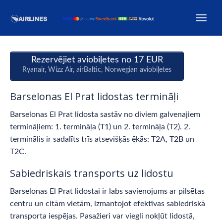
Rezervējiet aviobiļetes no 17 EUR
Ryanair, Wizz Air, airBaltic, Norwegian aviobiļetes
Barselonas El Prat lidostas termināļi
Barselonas El Prat lidosta sastāv no diviem galvenajiem
termināļiem: 1. termināļa (T1) un 2. termināļa (T2). 2.
terminālis ir sadalīts trīs atsevišķās ēkās: T2A, T2B un
T2C.
Sabiedriskais transports uz lidostu
Barselonas El Prat lidostai ir labs savienojums ar pilsētas
centru un citām vietām, izmantojot efektīvas sabiedriskā
transporta iespējas. Pasažieri var viegli nokļūt lidostā,