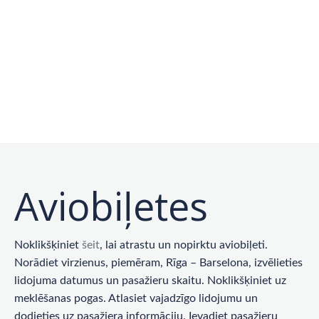
Aviobiļetes
Noklikšķiniet
šeit
, lai atrastu un nopirktu aviobiļeti.
Norādiet virzienus, piemēram, Rīga – Barselona, ​​izvēlieties
lidojuma datumus un pasažieru skaitu. Noklikšķiniet uz
meklēšanas pogas. Atlasiet vajadzīgo lidojumu un
dodieties uz pasažiera informāciju. Ievadiet pasažieru