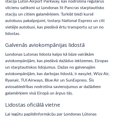
stacija Luton Airport Parkway, kas nodrošina regulārus
vilcienu satiksmi uz Londonas St Pancras starptautisko
staciju un citiem galamērķiem. Turklāt bieži kursē
autobusu pakalpojumi, tostarp National Express un citi
vietējie autobusi, kas piedāvā ērtu transportu uz un no
lidostas.
Galvenās aviokompānijas lidostā
Londonas Lutonas lidosta kalpo kā bāze vairākām
aviokompānijām, kas piedāvā dažādus iekšzemes, Eiropas
un starptautiskos lidojumus. Dažas no galvenajām
aviokompānijām, kas darbojas lidostā, ir easyJet, Wizz Air,
Ryanair, TUI Airways, Blue Air un SunExpress. Šīs
aviosabiedrības nodrošina savienojumus ar dažādiem
galamērķiem visā Eiropā un ārpus tās.
Lidostas oficiālā vietne
Lai iegūtu papildinformāciju par Londonas Lūtonas