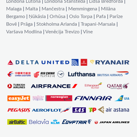
Londona Lutona
|
Londona Stansteda
|
Līdsa Bredforda
|
Malaga
|
Malta
|
Mančestra
|
Memmingena
|
Milāna
Bergamo
|
Ņūkāsla
|
Orhūsa
|
Oslo Torpa
|
Pafa
|
Parīze
Bovē
|
Prāga
|
Stokholma Arlanda
|
Trapani-Marsala
|
Varšava Modlina
|
Venēcija Trevizo
|
Vīne