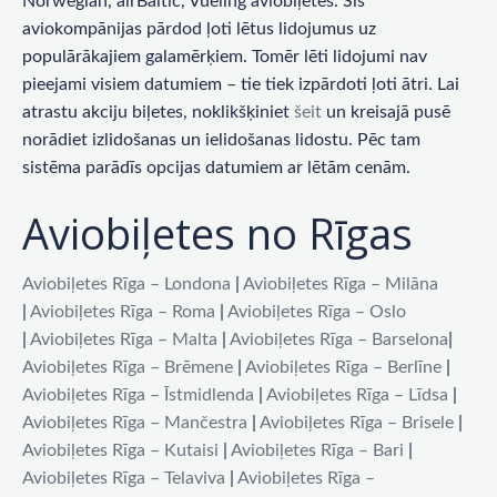
Norwegian, airBaltic, Vueling aviobiļetes. Šīs
aviokompānijas pārdod ļoti lētus lidojumus uz
populārākajiem galamērķiem. Tomēr lēti lidojumi nav
pieejami visiem datumiem – tie tiek izpārdoti ļoti ātri. Lai
atrastu akciju biļetes, noklikšķiniet
šeit
un kreisajā pusē
norādiet izlidošanas un ielidošanas lidostu. Pēc tam
sistēma parādīs opcijas datumiem ar lētām cenām.
Aviobiļetes no Rīgas
Aviobiļetes Rīga – Londona
|
Aviobiļetes Rīga – Milāna
|
Aviobiļetes Rīga – Roma
|
Aviobiļetes Rīga – Oslo
|
Aviobiļetes Rīga – Malta
|
Aviobiļetes Rīga – Barselona
|
Aviobiļetes Rīga – Brēmene
|
Aviobiļetes Rīga – Berlīne
|
Aviobiļetes Rīga – Īstmidlenda
|
Aviobiļetes Rīga – Līdsa
|
Aviobiļetes Rīga – Mančestra
|
Aviobiļetes Rīga – Brisele
|
Aviobiļetes Rīga – Kutaisi
|
Aviobiļetes Rīga – Bari
|
Aviobiļetes Rīga – Telaviva
|
Aviobiļetes Rīga –