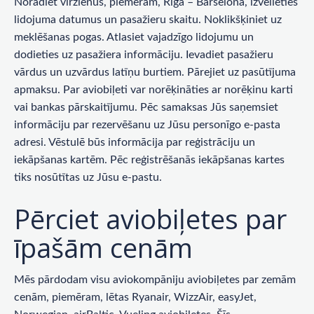
Norādiet virzienus, piemēram, Rīga – Barselona, ​​izvēlieties
lidojuma datumus un pasažieru skaitu. Noklikšķiniet uz
meklēšanas pogas. Atlasiet vajadzīgo lidojumu un
dodieties uz pasažiera informāciju. Ievadiet pasažieru
vārdus un uzvārdus latīņu burtiem. Pārejiet uz pasūtījuma
apmaksu. Par aviobiļeti var norēķināties ar norēķinu karti
vai bankas pārskaitījumu. Pēc samaksas Jūs saņemsiet
informāciju par rezervēšanu uz Jūsu personīgo e-pasta
adresi. Vēstulē būs informācija par reģistrāciju un
iekāpšanas kartēm. Pēc reģistrēšanās iekāpšanas kartes
tiks nosūtītas uz Jūsu e-pastu.
Pērciet aviobiļetes par
īpašām cenām
Mēs pārdodam visu aviokompāniju aviobiļetes par zemām
cenām, piemēram, lētas Ryanair, WizzAir, easyJet,