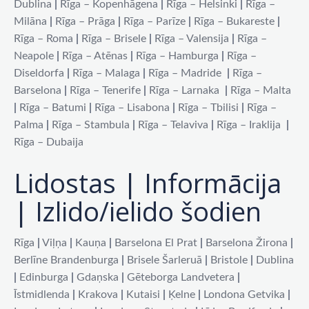
Dublina
|
Rīga – Kopenhāgena
|
Rīga – Helsinki
|
Rīga –
Milāna
|
Rīga – Prāga
|
Rīga – Parīze
|
Rīga – Bukareste
|
Rīga – Roma
|
Rīga – Brisele
|
Rīga – Valensija
|
Rīga –
Neapole
|
Rīga – Atēnas
|
Rīga – Hamburga
|
Rīga –
Diseldorfa
|
Rīga – Malaga
|
Rīga – Madride
|
Rīga –
Barselona
|
Rīga – Tenerife
|
Rīga – Larnaka
|
Rīga – Malta
|
Rīga – Batumi
|
Rīga – Lisabona
|
Rīga – Tbilisi
|
Rīga –
Palma
|
Rīga – Stambula
|
Rīga – Telaviva
|
Rīga – Iraklija
|
Rīga – Dubaija
Lidostas | Informācija
| Izlido/ielido šodien
Rīga
|
Viļņa
|
Kauņa
|
Barselona El Prat
|
Barselona Žirona
|
Berlīne Brandenburga
|
Brisele Šarleruā
|
Bristole
|
Dublina
|
Edinburga
|
Gdaņska
|
Gēteborga Landvetera
|
Īstmidlenda
|
Krakova
|
Kutaisi
|
Ķelne
|
Londona Getvika
|