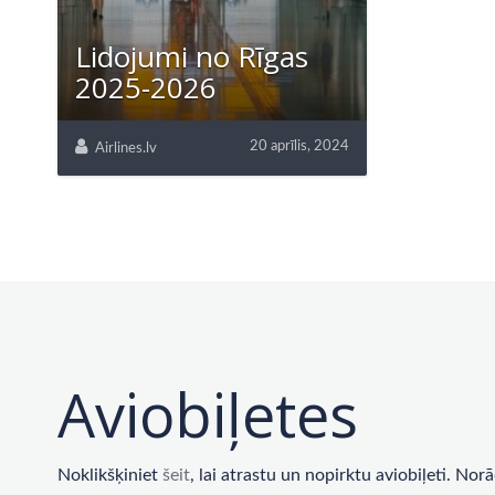
Lidojumi no Rīgas
2025-2026
20 aprīlis, 2024
Airlines.lv
Aviobiļetes
Noklikšķiniet
šeit
, lai atrastu un nopirktu aviobiļeti. No