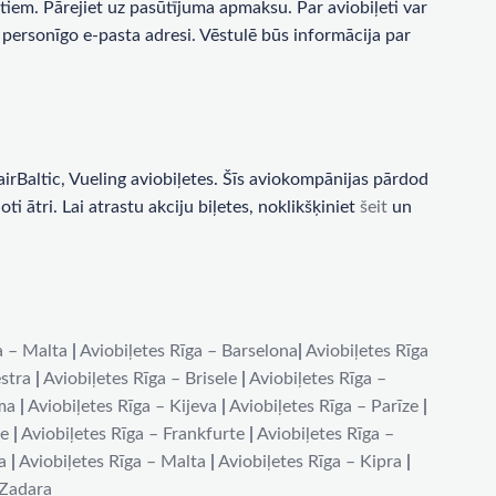
tiem. Pārejiet uz pasūtījuma apmaksu. Par aviobiļeti var
personīgo e-pasta adresi. Vēstulē būs informācija par
rBaltic, Vueling aviobiļetes. Šīs aviokompānijas pārdod
i ātri. Lai atrastu akciju biļetes, noklikšķiniet
šeit
un
a – Malta
|
Aviobiļetes Rīga – Barselona
|
Aviobiļetes Rīga
stra
|
Aviobiļetes Rīga – Brisele
|
Aviobiļetes Rīga –
ma
|
Aviobiļetes Rīga – Kijeva
|
Aviobiļetes Rīga – Parīze
|
de
|
Aviobiļetes Rīga – Frankfurte
|
Aviobiļetes Rīga –
a
|
Aviobiļetes Rīga – Malta
|
Aviobiļetes Rīga – Kipra
|
 Zadara