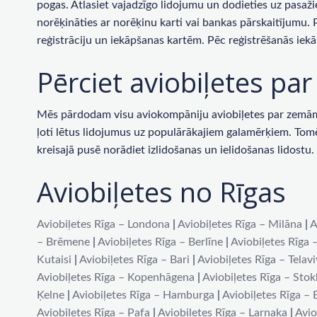
pogas. Atlasiet vajadzīgo lidojumu un dodieties uz pasaži
norēķināties ar norēķinu karti vai bankas pārskaitījumu.
reģistrāciju un iekāpšanas kartēm. Pēc reģistrēšanās iekā
Pērciet aviobiļetes p
Mēs pārdodam visu aviokompāniju aviobiļetes par zemām c
ļoti lētus lidojumus uz populārākajiem galamērķiem. Tomēr 
kreisajā pusē norādiet izlidošanas un ielidošanas lidost
Aviobiļetes no Rīgas
Aviobiļetes Rīga – Londona
|
Aviobiļetes Rīga – Milāna
|
A
– Brēmene
|
Aviobiļetes Rīga – Berlīne
|
Aviobiļetes Rīga 
Kutaisi
|
Aviobiļetes Rīga – Bari
|
Aviobiļetes Rīga – Telav
Aviobiļetes Rīga – Kopenhāgena
|
Aviobiļetes Rīga – Sto
Ķelne
|
Aviobiļetes Rīga – Hamburga
|
Aviobiļetes Rīga –
Aviobiļetes Rīga – Pafa
|
Aviobiļetes Rīga – Larnaka
|
Avio