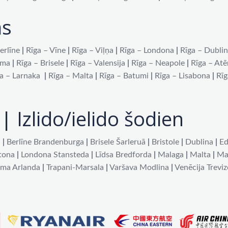
as
erlīne
|
Rīga – Vīne
|
Rīga – Viļņa
|
Rīga – Londona
|
Rīga – Dubli
oma
|
Rīga – Brisele
|
Rīga – Valensija
|
Rīga – Neapole
|
Rīga – At
a – Larnaka
|
Rīga – Malta
|
Rīga – Batumi
|
Rīga – Lisabona
|
Rīg
| Izlido/ielido šodien
a
|
Berlīne Brandenburga
|
Brisele Šarleruā
|
Bristole
|
Dublina
|
Ed
tona
|
Londona Stansteda
|
Līdsa Bredforda
|
Malaga
|
Malta
|
Ma
lma Arlanda
|
Trapani-Marsala
|
Varšava Modlina
|
Venēcija Treviz