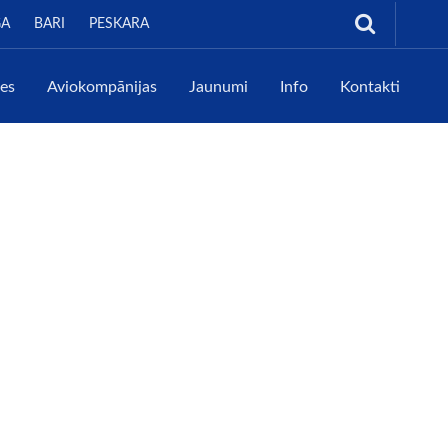
GA
BARI
PESKARA
tes
Aviokompānijas
Jaunumi
Info
Kontakti