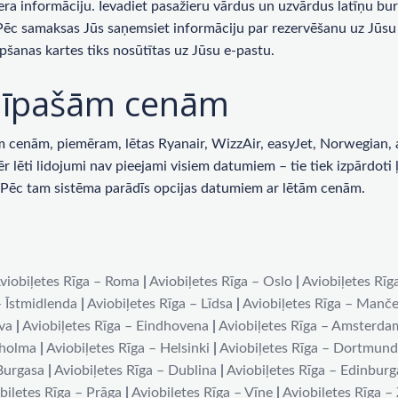
era informāciju. Ievadiet pasažieru vārdus un uzvārdus latīņu bur
 Pēc samaksas Jūs saņemsiet informāciju par rezervēšanu uz Jūsu 
pšanas kartes tiks nosūtītas uz Jūsu e-pastu.
ar īpašām cenām
enām, piemēram, lētas Ryanair, WizzAir, easyJet, Norwegian, ai
lēti lidojumi nav pieejami visiem datumiem – tie tiek izpārdoti ļot
u. Pēc tam sistēma parādīs opcijas datumiem ar lētām cenām.
viobiļetes Rīga – Roma
|
Aviobiļetes Rīga – Oslo
|
Aviobiļetes Rīg
– Īstmidlenda
|
Aviobiļetes Rīga – Līdsa
|
Aviobiļetes Rīga – Manče
iva
|
Aviobiļetes Rīga – Eindhovena
|
Aviobiļetes Rīga – Amsterda
kholma
|
Aviobiļetes Rīga – Helsinki
|
Aviobiļetes Rīga – Dortmun
 Burgasa
|
Aviobiļetes Rīga – Dublina
|
Aviobiļetes Rīga – Edinburg
biļetes Rīga – Prāga
|
Aviobiļetes Rīga – Vīne
|
Aviobiļetes Rīga –