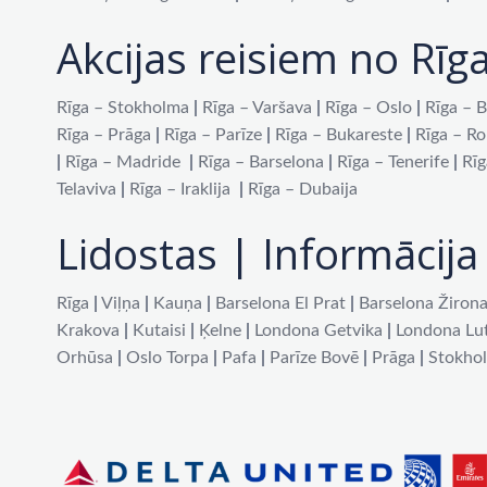
Akcijas reisiem no Rīg
Rīga – Stokholma
|
Rīga – Varšava
|
Rīga – Oslo
|
Rīga – B
Rīga – Prāga
|
Rīga – Parīze
|
Rīga – Bukareste
|
Rīga – R
|
Rīga – Madride
|
Rīga – Barselona
|
Rīga – Tenerife
|
Rīg
Telaviva
|
Rīga – Iraklija
|
Rīga – Dubaija
Lidostas | Informācija 
Rīga
|
Viļņa
|
Kauņa
|
Barselona El Prat
|
Barselona Žiron
Krakova
|
Kutaisi
|
Ķelne
|
Londona Getvika
|
Londona Lu
Orhūsa
|
Oslo Torpa
|
Pafa
|
Parīze Bovē
|
Prāga
|
Stokho