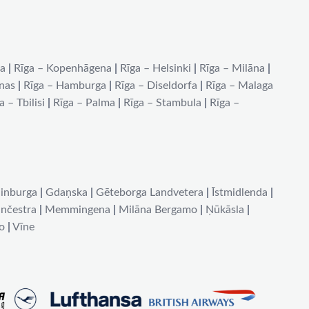
na
|
Rīga – Kopenhāgena
|
Rīga – Helsinki
|
Rīga – Milāna
|
ēnas
|
Rīga – Hamburga
|
Rīga – Diseldorfa
|
Rīga – Malaga
a – Tbilisi
|
Rīga – Palma
|
Rīga – Stambula
|
Rīga –
inburga
|
Gdaņska
|
Gēteborga Landvetera
|
Īstmidlenda
|
nčestra
|
Memmingena
|
Milāna Bergamo
|
Ņūkāsla
|
o
|
Vīne