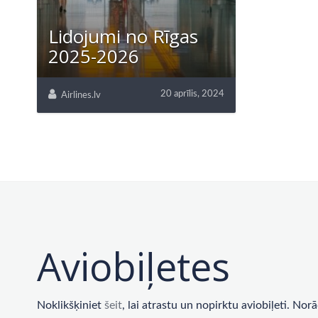
Lidojumi no Rīgas
2025-2026
20 aprīlis, 2024
Airlines.lv
Aviobiļetes
Noklikšķiniet
šeit
, lai atrastu un nopirktu aviobiļeti. No