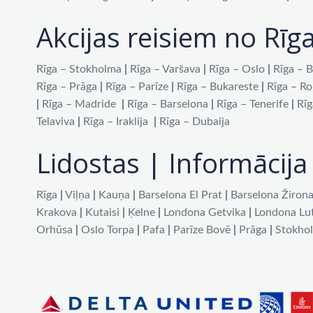
Akcijas reisiem no Rīg
Rīga – Stokholma
|
Rīga – Varšava
|
Rīga – Oslo
|
Rīga – B
Rīga – Prāga
|
Rīga – Parīze
|
Rīga – Bukareste
|
Rīga – R
|
Rīga – Madride
|
Rīga – Barselona
|
Rīga – Tenerife
|
Rīg
Telaviva
|
Rīga – Iraklija
|
Rīga – Dubaija
Lidostas | Informācija 
Rīga
|
Viļņa
|
Kauņa
|
Barselona El Prat
|
Barselona Žiron
Krakova
|
Kutaisi
|
Ķelne
|
Londona Getvika
|
Londona Lu
Orhūsa
|
Oslo Torpa
|
Pafa
|
Parīze Bovē
|
Prāga
|
Stokho