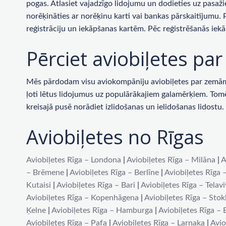
pogas. Atlasiet vajadzīgo lidojumu un dodieties uz pasaži
norēķināties ar norēķinu karti vai bankas pārskaitījumu.
reģistrāciju un iekāpšanas kartēm. Pēc reģistrēšanās iekā
Pērciet aviobiļetes p
Mēs pārdodam visu aviokompāniju aviobiļetes par zemām c
ļoti lētus lidojumus uz populārākajiem galamērķiem. Tomēr 
kreisajā pusē norādiet izlidošanas un ielidošanas lidost
Aviobiļetes no Rīgas
Aviobiļetes Rīga – Londona
|
Aviobiļetes Rīga – Milāna
|
A
– Brēmene
|
Aviobiļetes Rīga – Berlīne
|
Aviobiļetes Rīga 
Kutaisi
|
Aviobiļetes Rīga – Bari
|
Aviobiļetes Rīga – Telav
Aviobiļetes Rīga – Kopenhāgena
|
Aviobiļetes Rīga – Sto
Ķelne
|
Aviobiļetes Rīga – Hamburga
|
Aviobiļetes Rīga –
Aviobiļetes Rīga – Pafa
|
Aviobiļetes Rīga – Larnaka
|
Avio