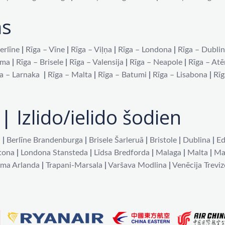
as
erlīne
|
Rīga – Vīne
|
Rīga – Viļņa
|
Rīga – Londona
|
Rīga – Dubli
oma
|
Rīga – Brisele
|
Rīga – Valensija
|
Rīga – Neapole
|
Rīga – At
a – Larnaka
|
Rīga – Malta
|
Rīga – Batumi
|
Rīga – Lisabona
|
Rīg
| Izlido/ielido šodien
a
|
Berlīne Brandenburga
|
Brisele Šarleruā
|
Bristole
|
Dublina
|
Ed
tona
|
Londona Stansteda
|
Līdsa Bredforda
|
Malaga
|
Malta
|
Ma
lma Arlanda
|
Trapani-Marsala
|
Varšava Modlina
|
Venēcija Treviz