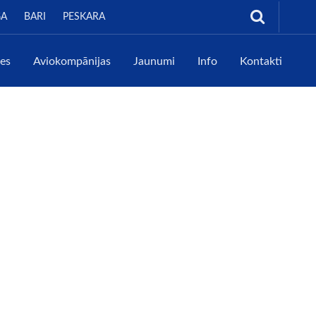
GA
BARI
PESKARA
tes
Aviokompānijas
Jaunumi
Info
Kontakti