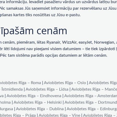
era informāciju. Ievadiet pasažieru vārdus un uzvārdus latīņu bur
 Pēc samaksas Jūs saņemsiet informāciju par rezervēšanu uz Jūsu 
pšanas kartes tiks nosūtītas uz Jūsu e-pastu.
ar īpašām cenām
enām, piemēram, lētas Ryanair, WizzAir, easyJet, Norwegian, ai
lēti lidojumi nav pieejami visiem datumiem – tie tiek izpārdoti ļot
u. Pēc tam sistēma parādīs opcijas datumiem ar lētām cenām.
viobiļetes Rīga – Roma
|
Aviobiļetes Rīga – Oslo
|
Aviobiļetes Rīg
– Īstmidlenda
|
Aviobiļetes Rīga – Līdsa
|
Aviobiļetes Rīga – Manče
iva
|
Aviobiļetes Rīga – Eindhovena
|
Aviobiļetes Rīga – Amsterda
kholma
|
Aviobiļetes Rīga – Helsinki
|
Aviobiļetes Rīga – Dortmun
 Burgasa
|
Aviobiļetes Rīga – Dublina
|
Aviobiļetes Rīga – Edinburg
biļetes Rīga – Prāga
|
Aviobiļetes Rīga – Vīne
|
Aviobiļetes Rīga –