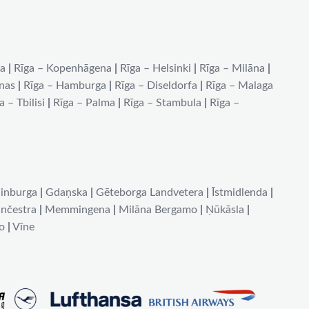
na
|
Rīga – Kopenhāgena
|
Rīga – Helsinki
|
Rīga – Milāna
|
ēnas
|
Rīga – Hamburga
|
Rīga – Diseldorfa
|
Rīga – Malaga
a – Tbilisi
|
Rīga – Palma
|
Rīga – Stambula
|
Rīga –
inburga
|
Gdaņska
|
Gēteborga Landvetera
|
Īstmidlenda
|
nčestra
|
Memmingena
|
Milāna Bergamo
|
Ņūkāsla
|
o
|
Vīne