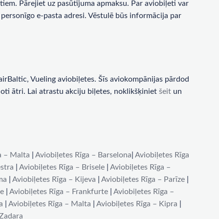
tiem. Pārejiet uz pasūtījuma apmaksu. Par aviobiļeti var
personīgo e-pasta adresi. Vēstulē būs informācija par
rBaltic, Vueling aviobiļetes. Šīs aviokompānijas pārdod
i ātri. Lai atrastu akciju biļetes, noklikšķiniet
šeit
un
a – Malta
|
Aviobiļetes Rīga – Barselona
|
Aviobiļetes Rīga
stra
|
Aviobiļetes Rīga – Brisele
|
Aviobiļetes Rīga –
ma
|
Aviobiļetes Rīga – Kijeva
|
Aviobiļetes Rīga – Parīze
|
de
|
Aviobiļetes Rīga – Frankfurte
|
Aviobiļetes Rīga –
a
|
Aviobiļetes Rīga – Malta
|
Aviobiļetes Rīga – Kipra
|
 Zadara