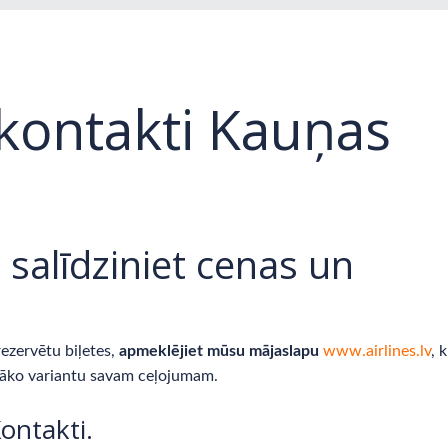
kontakti Kauņas
 salīdziniet cenas un
rezervētu biļetes,
apmeklējiet mūsu mājaslapu
www.airlines.lv
, 
otāko variantu savam ceļojumam.
ontakti.