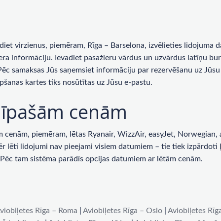
rādiet virzienus, piemēram, Rīga – Barselona, ​​izvēlieties lidojum
era informāciju. Ievadiet pasažieru vārdus un uzvārdus latīņu bur
 Pēc samaksas Jūs saņemsiet informāciju par rezervēšanu uz Jūsu 
pšanas kartes tiks nosūtītas uz Jūsu e-pastu.
ar īpašām cenām
enām, piemēram, lētas Ryanair, WizzAir, easyJet, Norwegian, ai
lēti lidojumi nav pieejami visiem datumiem – tie tiek izpārdoti ļot
u. Pēc tam sistēma parādīs opcijas datumiem ar lētām cenām.
viobiļetes Rīga – Roma
|
Aviobiļetes Rīga – Oslo
|
Aviobiļetes Rīg