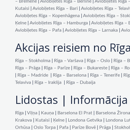
– Brēmene
|
Aviobiļetes Rīga – Berlīne
|
Aviobiļetes Rīga 
Kutaisi
|
Aviobiļetes Rīga – Bari
|
Aviobiļetes Rīga – Telav
Aviobiļetes Rīga – Kopenhāgena
|
Aviobiļetes Rīga – Sto
Ķelne
|
Aviobiļetes Rīga – Hamburga
|
Aviobiļetes Rīga –
Aviobiļetes Rīga – Pafa
|
Aviobiļetes Rīga – Larnaka
|
Avio
Akcijas reisiem no Rīg
Rīga – Stokholma
|
Rīga – Varšava
|
Rīga – Oslo
|
Rīga – B
Rīga – Prāga
|
Rīga – Parīze
|
Rīga – Bukareste
|
Rīga – R
|
Rīga – Madride
|
Rīga – Barselona
|
Rīga – Tenerife
|
Rīg
Telaviva
|
Rīga – Iraklija
|
Rīga – Dubaija
Lidostas | Informācija 
Rīga
|
Viļņa
|
Kauņa
|
Barselona El Prat
|
Barselona Žiron
Krakova
|
Kutaisi
|
Ķelne
|
Londona Getvika
|
Londona Lu
Orhūsa
|
Oslo Torpa
|
Pafa
|
Parīze Bovē
|
Prāga
|
Stokho