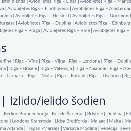
– Īstmidlenda
|
Aviobiļetes Rīga – Līdsa
|
Aviobiļetes Rīga – Manče
iva
|
Aviobiļetes Rīga – Eindhovena
|
Aviobiļetes Rīga – Amsterda
kholma
|
Aviobiļetes Rīga – Helsinki
|
Aviobiļetes Rīga – Dortmun
 Burgasa
|
Aviobiļetes Rīga – Dublina
|
Aviobiļetes Rīga – Edinburg
biļetes Rīga – Prāga
|
Aviobiļetes Rīga – Vīne
|
Aviobiļetes Rīga –
as
erlīne
|
Rīga – Vīne
|
Rīga – Viļņa
|
Rīga – Londona
|
Rīga – Dubli
oma
|
Rīga – Brisele
|
Rīga – Valensija
|
Rīga – Neapole
|
Rīga – At
a – Larnaka
|
Rīga – Malta
|
Rīga – Batumi
|
Rīga – Lisabona
|
Rīg
| Izlido/ielido šodien
a
|
Berlīne Brandenburga
|
Brisele Šarleruā
|
Bristole
|
Dublina
|
Ed
tona
|
Londona Stansteda
|
Līdsa Bredforda
|
Malaga
|
Malta
|
Ma
lma Arlanda
|
Trapani-Marsala
|
Varšava Modlina
|
Venēcija Treviz