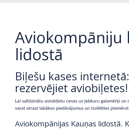
Aviokompāniju 
lidostā
Biļešu kases internetā:
rezervējiet aviobiļetes!
Lai salīdzinātu aviobiļešu cenas uz jebkuru galamērķi un 
varat atrast labākos piedāvājumus un izvēlēties piemēr
Aviokompānijas Kauņas lidostā. K