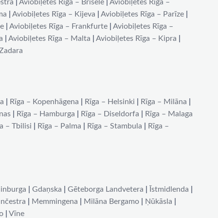
stra
|
Aviobiļetes Rīga – Brisele
|
Aviobiļetes Rīga –
ma
|
Aviobiļetes Rīga – Kijeva
|
Aviobiļetes Rīga – Parīze
|
de
|
Aviobiļetes Rīga – Frankfurte
|
Aviobiļetes Rīga –
a
|
Aviobiļetes Rīga – Malta
|
Aviobiļetes Rīga – Kipra
|
 Zadara
na
|
Rīga – Kopenhāgena
|
Rīga – Helsinki
|
Rīga – Milāna
|
ēnas
|
Rīga – Hamburga
|
Rīga – Diseldorfa
|
Rīga – Malaga
a – Tbilisi
|
Rīga – Palma
|
Rīga – Stambula
|
Rīga –
inburga
|
Gdaņska
|
Gēteborga Landvetera
|
Īstmidlenda
|
nčestra
|
Memmingena
|
Milāna Bergamo
|
Ņūkāsla
|
o
|
Vīne