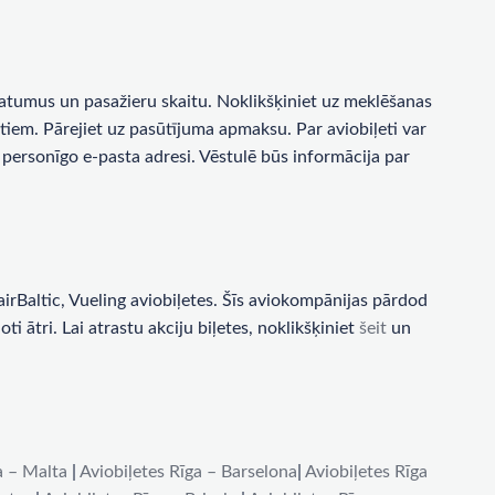
a datumus un pasažieru skaitu. Noklikšķiniet uz meklēšanas
tiem. Pārejiet uz pasūtījuma apmaksu. Par aviobiļeti var
personīgo e-pasta adresi. Vēstulē būs informācija par
rBaltic, Vueling aviobiļetes. Šīs aviokompānijas pārdod
i ātri. Lai atrastu akciju biļetes, noklikšķiniet
šeit
un
a – Malta
|
Aviobiļetes Rīga – Barselona
|
Aviobiļetes Rīga